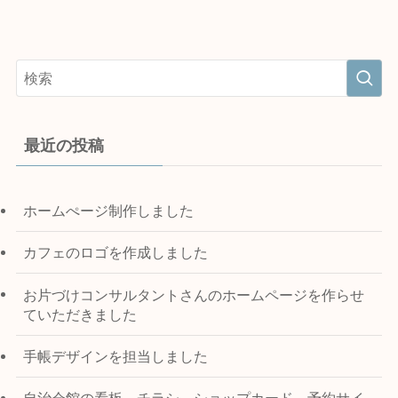
最近の投稿
ホームぺージ制作しました
カフェのロゴを作成しました
お片づけコンサルタントさんのホームページを作らせ
ていただきました
手帳デザインを担当しました
自治会館の看板、チラシ、ショップカード、予約サイ